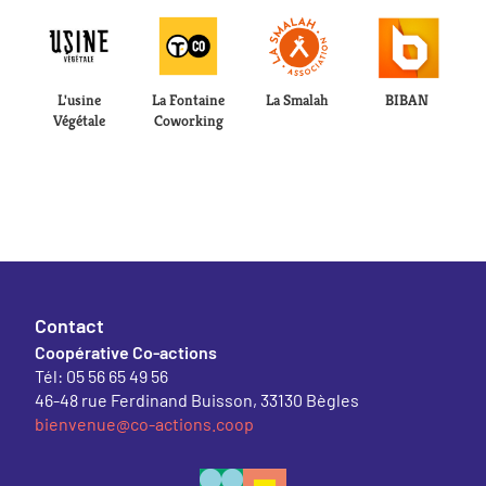
L'usine
La Fontaine
La Smalah
BIBAN
Végétale
Coworking
Contact
Coopérative Co-actions
Tél: 05 56 65 49 56
46-48 rue Ferdinand Buisson, 33130 Bègles
bienvenue@co-actions.coop