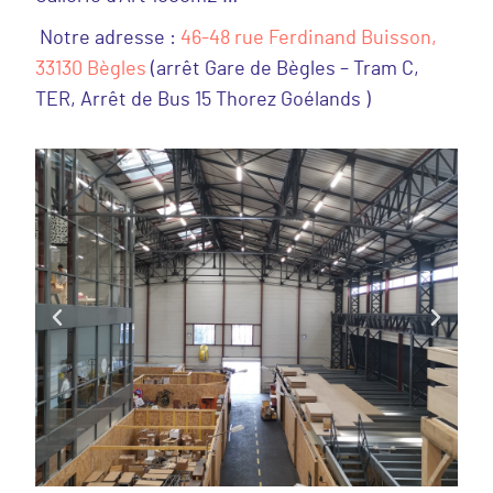
Notre adresse :
46-48 rue Ferdinand Buisson,
33130 Bègles
(arrêt Gare de Bègles – Tram C,
TER, Arrêt de Bus 15 Thorez Goélands )