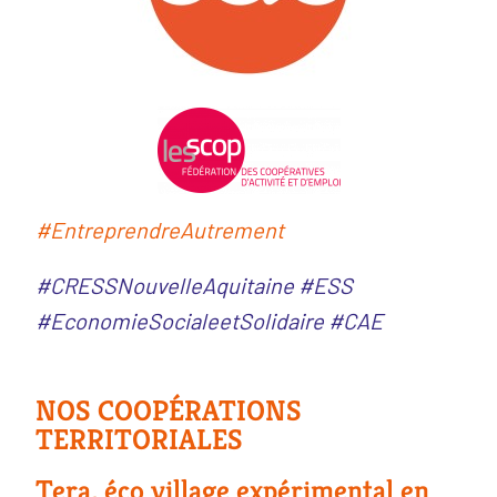
#EntreprendreAutrement
#CRESSNouvelleAquitaine #ESS
#EconomieSocialeetSolidaire #CAE
NOS COOPÉRATIONS
TERRITORIALES
Tera, éco village expérimental en