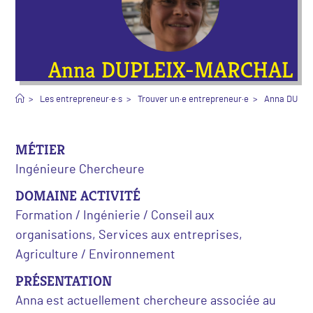
Anna DUPLEIX-MARCHAL
>
Les entrepreneur·e·s
>
Trouver un·e entrepreneur·e
>
Anna DUPL
MÉTIER
Ingénieure Chercheure
DOMAINE ACTIVITÉ
Formation / Ingénierie / Conseil aux
organisations, Services aux entreprises,
Agriculture / Environnement
PRÉSENTATION
Anna est actuellement chercheure associée au