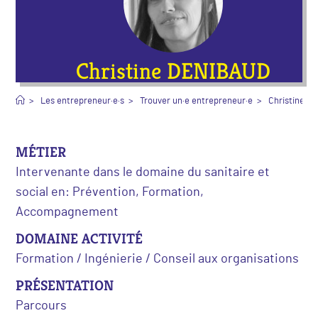
Christine DENIBAUD
>
Les entrepreneur·e·s
>
Trouver un·e entrepreneur·e
>
Christine D
MÉTIER
Intervenante dans le domaine du sanitaire et
social en: Prévention, Formation,
Accompagnement
DOMAINE ACTIVITÉ
Formation / Ingénierie / Conseil aux organisations
PRÉSENTATION
Parcours