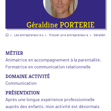
Géraldine PORTERIE
>
Les entrepreneur·e·s
>
Trouver un·e entrepreneur·e
>
Géraldine P
MÉTIER
Animatrice en accompagnement à la parentalité,
Formatrice en communication relationnelle
DOMAINE ACTIVITÉ
Communication
PRÉSENTATION
Après une longue expérience professionnelle
auprès des enfants, mon activité est désormais