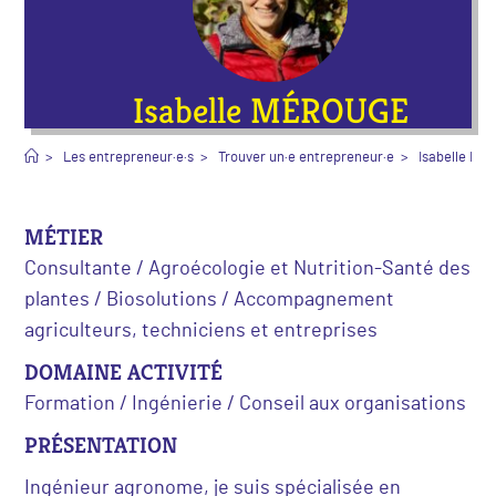
Isabelle MÉROUGE
>
Les entrepreneur·e·s
>
Trouver un·e entrepreneur·e
>
Isabelle M
MÉTIER
Consultante / Agroécologie et Nutrition-Santé des
plantes / Biosolutions / Accompagnement
agriculteurs, techniciens et entreprises
DOMAINE ACTIVITÉ
Formation / Ingénierie / Conseil aux organisations
PRÉSENTATION
Ingénieur agronome, je suis spécialisée en