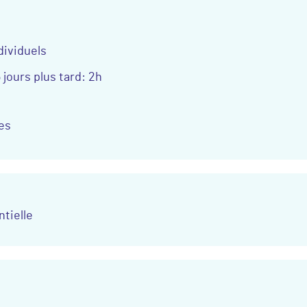
dividuels
 jours plus tard: 2h
es
tielle