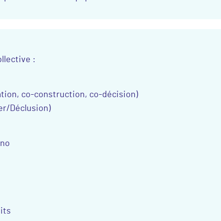
llective :
ation, co-construction, co-décision)
ier/Déclusion)
ono
its