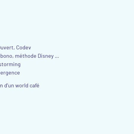
 Ouvert, Codev
e bono, méthode Disney …
nstorming
nvergence
on d’un world café