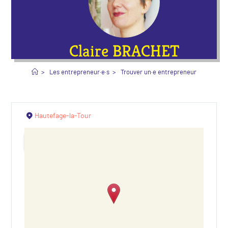
Claire BRACHET
>
Les entrepreneur·e·s
>
Trouver un·e entrepreneur·e
>
Clai
Hautefage-la-Tour