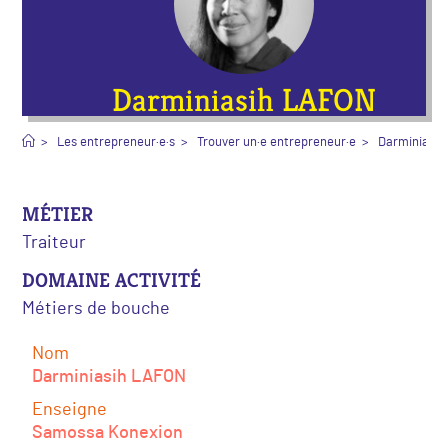
Darminiasih LAFON
>
Les entrepreneur·e·s
>
Trouver un·e entrepreneur·e
>
Darminiasi
MÉTIER
Traiteur
DOMAINE ACTIVITÉ
Métiers de bouche
Nom
Darminiasih LAFON
Enseigne
Samossa Konexion