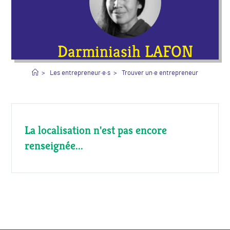
Darminiasih LAFON
>
Les entrepreneur·e·s
>
Trouver un·e entrepreneur·e
>
Darm
La localisation n'est pas encore
renseignée...