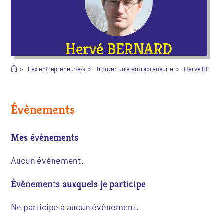
Hervé BERNARD
>
Les entrepreneur·e·s
>
Trouver un·e entrepreneur·e
>
Hervé BER
Évènements
Mes évènements
Aucun évènement.
Évènements auxquels je participe
Ne participe à aucun évènement.