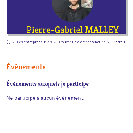
Pierre-Gabriel MALLEY
>
Les entrepreneur·e·s
>
Trouver un·e entrepreneur·e
>
Pierre-Gabr
Évènements
Évènements auxquels je participe
Ne participe à aucun évènement.