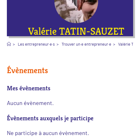
Valérie TATIN-SAUZET
>
Les entrepreneur·e·s
>
Trouver un·e entrepreneur·e
>
Valérie TAT
Évènements
Mes évènements
Aucun évènement.
Évènements auxquels je participe
Ne participe à aucun évènement.