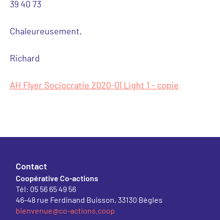
39 40 73
Chaleureusement,
Richard
AH Flyer Sociocratie 2020-01 Light 1 – copie
Contact
Coopérative Co-actions
Tél: 05 56 65 49 56
46-48 rue Ferdinand Buisson, 33130 Bègles
bienvenue@co-actions.coop