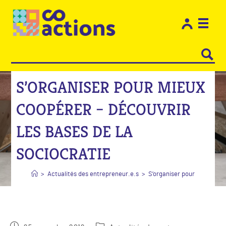
Les e
Restons
S’ORGANISER POUR MIEUX
COOPÉRER – DÉCOUVRIR
LES BASES DE LA
SOCIOCRATIE
>
Actualités des entrepreneur.e.s
>
S’organiser pour mieux coop