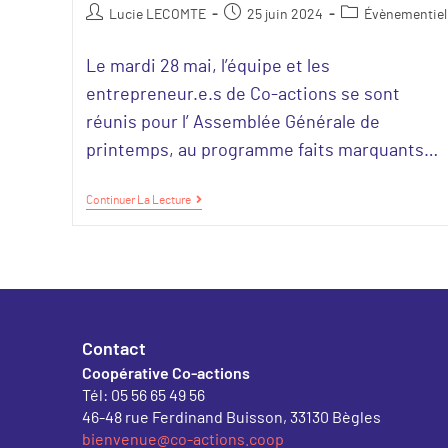
Lucie LECOMTE
25 juin 2024
Évènementiel
Le mardi 28 mai, l’équipe et les
entrepreneur.e.s de Co-actions se sont
réunis pour l’ Assemblée Générale de
printemps, au programme faits marquants…
Continuer La Lecture
Contact
Coopérative Co-actions
Tél: 05 56 65 49 56
46-48 rue Ferdinand Buisson, 33130 Bègles
bienvenue@co-actions.coop